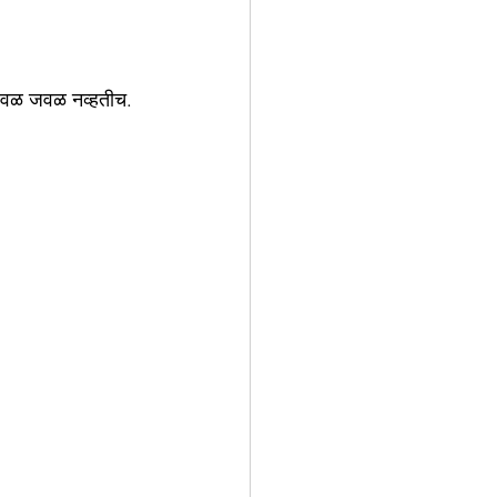
 जवळ जवळ नव्हतीच.