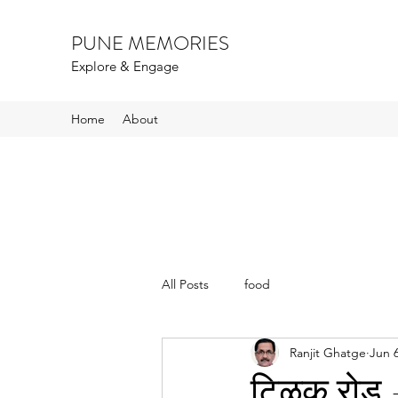
PUNE MEMORIES
Explore & Engage
Home
About
All Posts
food
Ranjit Ghatge
Jun 6
टिळक रोड 