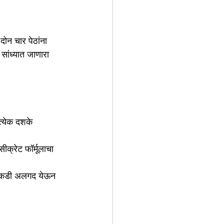
 सांध्यात जाणारा 
त्येक दशके 
ीक्रेट फॉर्मूलाचा 
 तबकडी अलगद येऊन 