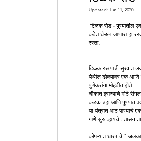
Updated:
Jun 11, 2020
 टिळक रोड - पुण्यातील एक महत्वाचा रस्ता ,लकडी पूल पोलीस चौकीपासून थेट स्वार गेट चौक पर्यंत दोन चार पेठांना 
कवेत घेऊन जाणारा हा रस्ता
रस्ता.
टिळक रस्त्याची सुरवात ल
येथील डोक्यावर एक आणि क
पुणेकरांना मोहवीत होते 
चौकात इराण्याचे मोठे रीगल
कडक चहा आणि पुण्यात क्
या यंत्रात आठ पाण्याचे 
गाणे सुरु व्हायचे . तासन
कोपऱ्यात धारपांचे " अलका