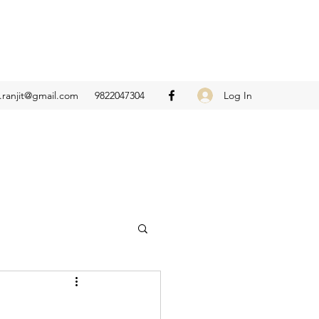
Log In
.ranjit@gmail.com
9822047304