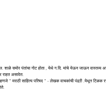
 शाळे समोर पंतांचा गोट होता , येथे ग.दि. मांचे येऊन जाऊन वास्तव्य असे 
र राहत असावेत.
ू म्हणजे " मराठी साहित्य परिषद " - लेखक वाचकांची पंढऱी .येथून टिळक रस
ते. 