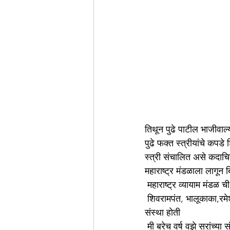
तिथून पुढे पाटील भाजीवाल
पुढे फक्त स्त्रीयांचे कपडे
स्त्री संचालित असे कदाच
महाराष्ट्र मंडळाला लागून ब
 महाराष्ट्र व्यायाम मंडळ ची
 शिवरामपंत, भालूकाका,रमेश अशा २- ३ पिढ्यांची हि. संस्था पूर्ण शारीरिक संवर्धनाला वाहून घेतलेली पुण्यातली अग्रगण्य 
संस्था होती
 मी बरेच वर्ष वझे सरांच्या 